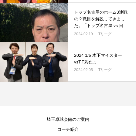
トップ名古屋のホーム3連戦
の２戦目を解説してきまし
た。「トップ名古屋 vs 日本
ペイントマレッツ」
2024.02.19
Tリーグ
2024 1/6 木下マイスター
vsT.T彩たま
2024.02.05
Tリーグ
埼玉卓球会館のご案内
コーチ紹介