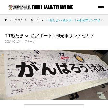
ブログ
Tリーグ
T.T彩たま vs 金沢ポートin和光市サンアゼリア
T.T彩たま vs 金沢ポートin和光市サンアゼリア
2024.02.13
Tリーグ
埼玉卓球会館
卓球場
卓球を楽しむ。
冷暖房完備
ジ